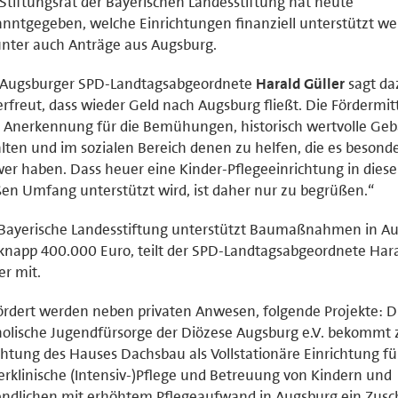
Stiftungsrat der Bayerischen Landesstiftung hat heute
nntgegeben, welche Einrichtungen finanziell unterstützt we
nter auch Anträge aus Augsburg.
 Augsburger SPD-Landtagsabgeordnete
Harald Güller
sagt daz
erfreut, dass wieder Geld nach Augsburg fließt. Die Fördermitt
 Anerkennung für die Bemühungen, historisch wertvolle Ge
lten und im sozialen Bereich denen zu helfen, die es besond
er haben. Dass heuer eine Kinder-Pflegeeinrichtung in dies
en Umfang unterstützt wird, ist daher nur zu begrüßen.“
 Bayerische Landesstiftung unterstützt Baumaßnahmen in A
knapp 400.000 Euro, teilt der SPD-Landtagsabgeordnete Har
er mit.
rdert werden neben privaten Anwesen, folgende Projekte: D
olische Jugendfürsorge der Diözese Augsburg e.V. bekommt 
chtung des Hauses Dachsbau als Vollstationäre Einrichtung fü
rklinische (Intensiv-)Pflege und Betreuung von Kindern und
ndlichen mit erhöhtem Pflegeaufwand in Augsburg ein Zusc