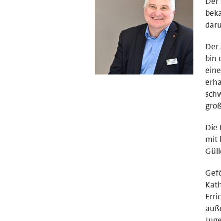
Der 
beka
daru
Der
bin 
eine
erha
schw
groß
Die
mit 
Güll
Gefö
Kath
Erri
auße
Juge