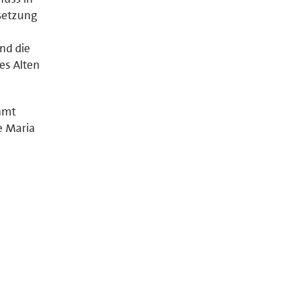
setzung
nd die
es Alten
ommt
e Maria