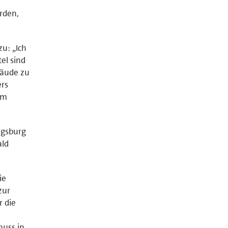
rden,
u: „Ich
el sind
bäude zu
ers
em
ugsburg
ald
ie
zur
r die
huss in