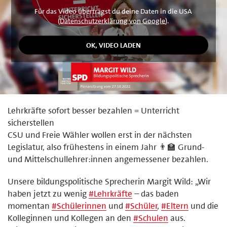
Für das Video überträgst du deine Daten in die USA
(
Datenschutzerklärung von Google
).
Lehrkräfte sofort besser bezahlen = Unterricht
sicherstellen
CSU und Freie Wähler wollen erst in der nächsten
Legislatur, also frühestens in einem Jahr 👨‍🏫 Grund-
und Mittelschullehrer:innen angemessener bezahlen.
Unsere bildungspolitische Sprecherin Margit Wild: „Wir
haben jetzt zu wenig
#
Lehrkräfte
– das baden
momentan
#
Schülerinnen
und
#
Schüler
,
#
Eltern
und die
Kolleginnen und Kollegen an den
#
Schulen
aus.